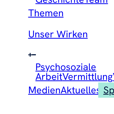
Themen
Unser Wirken
Psychosoziale
Arbeit
Vermittlung
Medien
Aktuelles
S